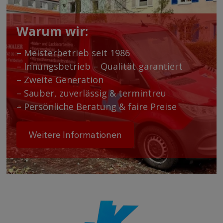
Warum wir:
– Meisterbetrieb seit 1986
– Innungsbetrieb – Qualität garantiert
– Zweite Generation
– Sauber, zuverlässig & termintreu
– Persönliche Beratung & faire Preise
Weitere Informationen