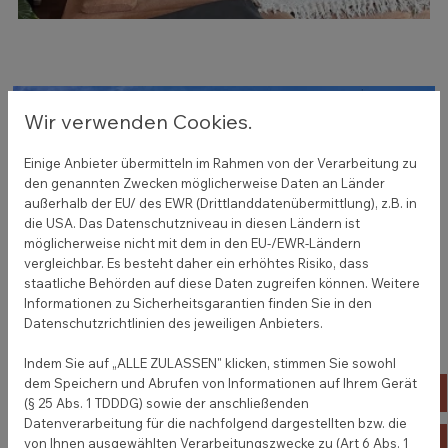
Wir verwenden Cookies.
Fassadenarbeiten:
Einige Anbieter übermitteln im Rahmen von der Verarbeitung zu
den genannten Zwecken möglicherweise Daten an Länder
– Fassadenanstriche
außerhalb der EU/ des EWR (Drittlanddatenübermittlung), z.B. in
– Fassadensanierung
die USA. Das Datenschutzniveau in diesen Ländern ist
möglicherweise nicht mit dem in den EU-/EWR-Ländern
– Wärmedämmverbundsystem (WDVS)
vergleichbar. Es besteht daher ein erhöhtes Risiko, dass
staatliche Behörden auf diese Daten zugreifen können. Weitere
Informationen zu Sicherheitsgarantien finden Sie in den
Weitere Informationen
Datenschutzrichtlinien des jeweiligen Anbieters.
Indem Sie auf „ALLE ZULASSEN" klicken, stimmen Sie sowohl
dem Speichern und Abrufen von Informationen auf Ihrem Gerät
04
(§ 25 Abs. 1 TDDDG) sowie der anschließenden
Datenverarbeitung für die nachfolgend dargestellten bzw. die
ko
von Ihnen ausgewählten Verarbeitungszwecke zu (Art 6 Abs. 1