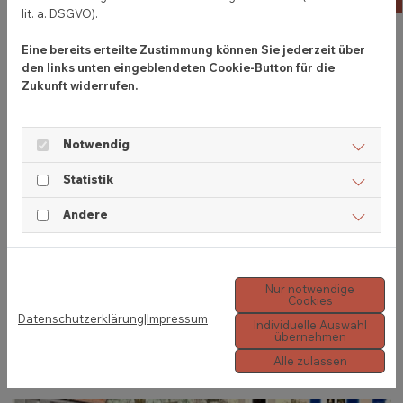
lit. a. DSGVO).
Eine bereits erteilte Zustimmung können Sie jederzeit über
Bodenbeläge:
den links unten eingeblendeten Cookie-Button für die
Zukunft widerrufen.
– Fertigparkett
– Korkboden
Notwendig
– Laminat
– Vinylboden
Statistik
– PVC Belag
Andere
– Teppichboden
Weitere Informationen
Nur notwendige
Cookies
Datenschutzerklärung
|
Impressum
Individuelle Auswahl
übernehmen
Alle zulassen