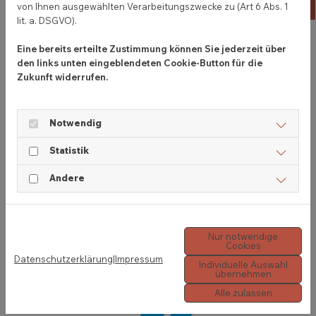
ko
von Ihnen ausgewählten Verarbeitungszwecke zu (Art 6 Abs. 1
lit. a. DSGVO).
Eine bereits erteilte Zustimmung können Sie jederzeit über
den links unten eingeblendeten Cookie-Button für die
Zukunft widerrufen.
Notwendig
Statistik
Andere
Nur notwendige
Cookies
Datenschutzerklärung
|
Impressum
Individuelle Auswahl
übernehmen
Alle zulassen