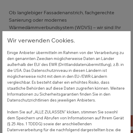
Ob langlebiger Fassadenanstrich, fachgerechte
Sanierung oder modernes
Wärmedämmverbundsystem (WDVS) – wir sind Ihr
Ansprechpartner für alle Arbeiten.
Wir verwenden Cookies.
Die Fassade prägt den ersten Eindruck und schützt
die Bausubstanz.
Einige Anbieter übermitteln im Rahmen von der Verarbeitung zu
Unsere Arbeiten sorgen dafür, dass Ihr Gebäude
den genannten Zwecken möglicherweise Daten an Länder
optisch überzeugt und langfristig geschützt bleibt.
außerhalb der EU/ des EWR (Drittlanddatenübermittlung), z.B. in
die USA. Das Datenschutzniveau in diesen Ländern ist
möglicherweise nicht mit dem in den EU-/EWR-Ländern
vergleichbar. Es besteht daher ein erhöhtes Risiko, dass
Wir bieten Anstriche, Sanierungen,
staatliche Behörden auf diese Daten zugreifen können. Weitere
Rissarmierungen, Putzreparaturen und
Informationen zu Sicherheitsgarantien finden Sie in den
Modernisierung mit WDVS.
Datenschutzrichtlinien des jeweiligen Anbieters.
Gemeinsam entwickeln wir ein Konzept, das ideal zu
Indem Sie auf „ALLE ZULASSEN" klicken, stimmen Sie sowohl
Ihrem Gebäude passt.
dem Speichern und Abrufen von Informationen auf Ihrem Gerät
04
(§ 25 Abs. 1 TDDDG) sowie der anschließenden
Datenverarbeitung für die nachfolgend dargestellten bzw. die