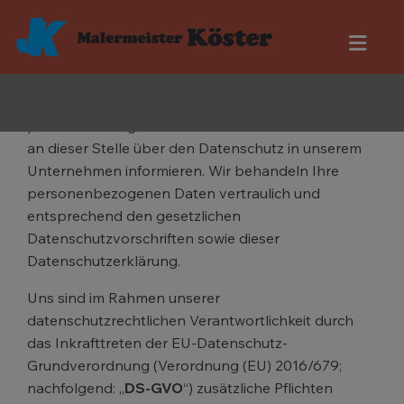
VORWORT
Wir, Joachim Köster Maler u. Lackierwerkstatt
(nachfolgend gemeinsam „
Websitebetreiber
”,
„
Unternehmen
“, „
Verantwortlicher
”, „
wir
“ oder
„
uns
“) nehmen den Schutz Ihrer
personenbezogenen Daten ernst und möchten Sie
an dieser Stelle über den Datenschutz in unserem
Unternehmen informieren. Wir behandeln Ihre
personenbezogenen Daten vertraulich und
entsprechend den gesetzlichen
Datenschutzvorschriften sowie dieser
Datenschutzerklärung.
Uns sind im Rahmen unserer
datenschutzrechtlichen Verantwortlichkeit durch
das Inkrafttreten der EU-Datenschutz-
Grundverordnung (Verordnung (EU) 2016/679;
nachfolgend: „
DS-GVO
“) zusätzliche Pflichten