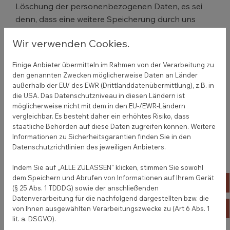
Löschung der personenbezogenen Daten, es sei
denn, dass eine weitere Speicherung durch uns
erforderlich ist und dafür eine Rechtsgrundlage
Wir verwenden Cookies.
besteht.
Eine Speicherung Ihrer Daten erfolgt grundsätzlich
Einige Anbieter übermitteln im Rahmen von der Verarbeitung zu
den genannten Zwecken möglicherweise Daten an Länder
nur auf Servern in der EU, vorbehaltlich einer ggf.
außerhalb der EU/ des EWR (Drittlanddatenübermittlung), z.B. in
erfolgenden Weitergabe nach den Regelungen in A.
die USA. Das Datenschutzniveau in diesen Ländern ist
(9) und A.(10).
möglicherweise nicht mit dem in den EU-/EWR-Ländern
vergleichbar. Es besteht daher ein erhöhtes Risiko, dass
Datensicherheit
staatliche Behörden auf diese Daten zugreifen können. Weitere
Informationen zu Sicherheitsgarantien finden Sie in den
Wir bedienen uns geeigneter technischer und
Datenschutzrichtlinien des jeweiligen Anbieters.
organisatorischer Sicherheitsmaßnahmen, um Ihre
Indem Sie auf „ALLE ZULASSEN" klicken, stimmen Sie sowohl
Daten gegen zufällige oder vorsätzliche
dem Speichern und Abrufen von Informationen auf Ihrem Gerät
04
Manipulationen, teilweisen oder vollständigen
(§ 25 Abs. 1 TDDDG) sowie der anschließenden
Verlust, Zerstörung oder gegen den unbefugten
Datenverarbeitung für die nachfolgend dargestellten bzw. die
ko
von Ihnen ausgewählten Verarbeitungszwecke zu (Art 6 Abs. 1
Zugriff Dritter zu schützen (z.B. TSL-Verschlüsselung
lit. a. DSGVO).
für unsere Website) unter Berücksichtigung des