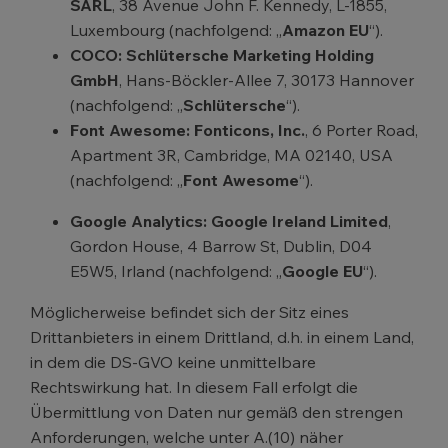
SARL
, 38 Avenue John F. Kennedy, L-1855,
Luxembourg (nachfolgend: „
Amazon EU
“).
COCO: Schlütersche Marketing Holding
GmbH
, Hans-Böckler-Allee 7, 30173 Hannover
(nachfolgend: „
Schlütersche
“).
Font Awesome: Fonticons, Inc.
, 6 Porter Road,
Apartment 3R, Cambridge, MA 02140, USA
(nachfolgend: „
Font Awesome
“).
Google Analytics:
Google Ireland Limited
,
Gordon House, 4 Barrow St, Dublin, D04
E5W5, Irland (nachfolgend: „
Google EU
“).
Möglicherweise befindet sich der Sitz eines
Drittanbieters in einem Drittland, d.h. in einem Land,
in dem die DS-GVO keine unmittelbare
Rechtswirkung hat. In diesem Fall erfolgt die
Übermittlung von Daten nur gemäß den strengen
Anforderungen, welche unter A.(10) näher