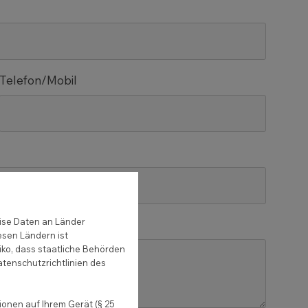
Telefon/Mobil
ise Daten an Länder
esen Ländern ist
iko, dass staatliche Behörden
atenschutzrichtlinien des
onen auf Ihrem Gerät (§ 25