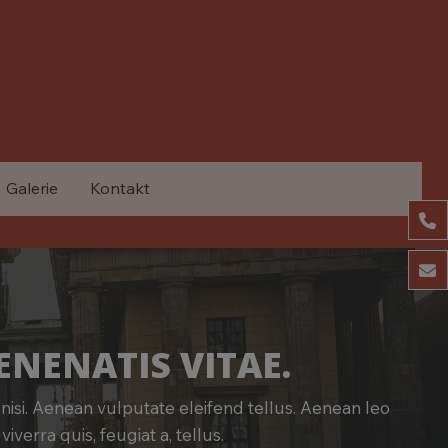
Galerie
Kontakt
04
ko
ENENATIS VITAE.
isi. Aenean vulputate eleifend tellus. Aenean leo
iverra quis, feugiat a, tellus.