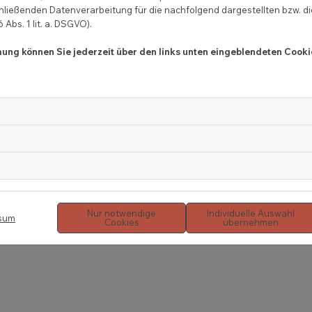
hließenden Datenverarbeitung für die nachfolgend dargestellten bzw. d
Per Klick auf „Absenden“, stimmst du der
Daten
Abs. 1 lit. a. DSGVO).
einverstanden, dass COCO deine Informationen we
mmung können Sie jederzeit über den links unten eingeblendeten Cooki
kontaktieren können. *
 faucibus tincidunt.
Nur notwendige
Individuelle Auswahl
sum
Cookies
übernehmen