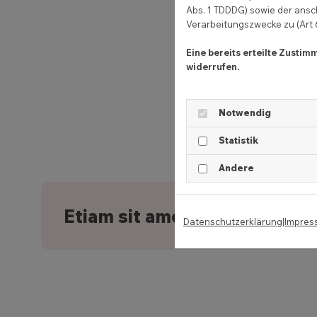
Abs. 1 TDDDG) sowie der ansc
Verarbeitungszwecke zu (Art 6 
Eine bereits erteilte Zusti
widerrufen.
Notwendig
Statistik
Andere
Etiam sit amet orci eget eros
Datenschutzerklärung
|
Impres