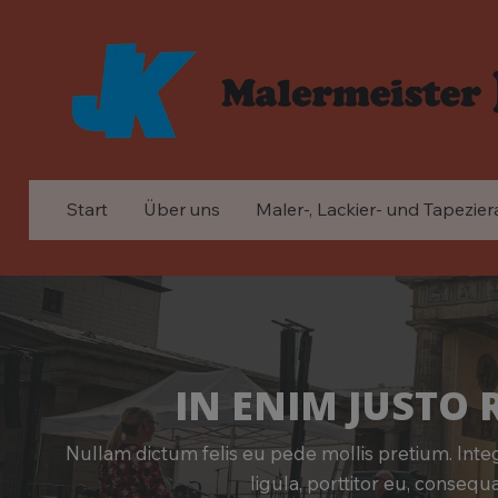
Start
Über uns
Maler-, Lackier- und Tapezier
IN ENIM JUSTO 
Nullam dictum felis eu pede mollis pretium. Inte
ligula, porttitor eu, consequa