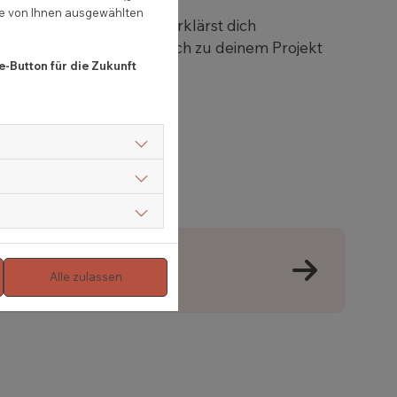
ie von Ihnen ausgewählten
schutzerklärung
zu und erklärst dich
itergibt, damit Profis dich zu deinem Projekt
e-Button für die Zukunft
Alle zulassen