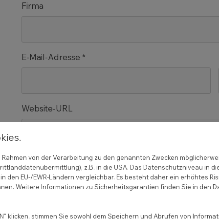
Firma
E-Mail-Adresse *
Website-URL
kies.
 im Rahmen von der Verarbeitung zu den genannten Zwecken möglicherwe
Anmerkungen und Wünsche
ittlanddatenübermittlung), z.B. in die USA. Das Datenschutzniveau in di
in den EU-/EWR-Ländern vergleichbar. Es besteht daher ein erhöhtes Ris
nen. Weitere Informationen zu Sicherheitsgarantien finden Sie in den D
" klicken, stimmen Sie sowohl dem Speichern und Abrufen von Informati