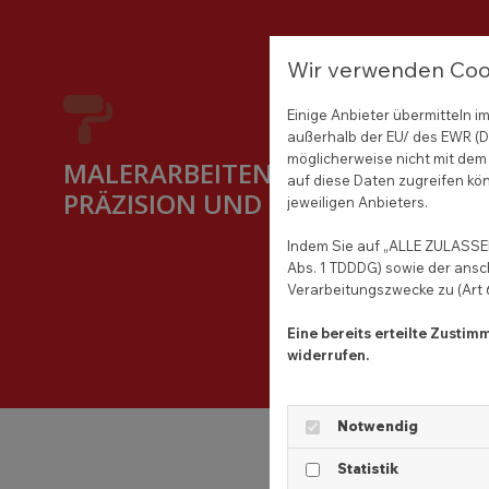
Wir verwenden Coo
Einige Anbieter übermitteln
außerhalb der EU/ des EWR (Dr
möglicherweise nicht mit dem 
MALERARBEITEN MIT
auf diese Daten zugreifen kön
PRÄZISION UND STIL
jeweiligen Anbieters.
Indem Sie auf „ALLE ZULASSEN
Abs. 1 TDDDG) sowie der ansc
Verarbeitungszwecke zu (Art 6 
Eine bereits erteilte Zusti
widerrufen.
Notwendig
Statistik