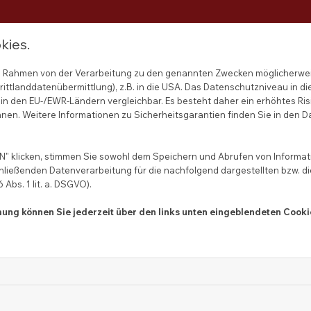
kies.
Das vielseitige Leistungsangebot
 im Rahmen von der Verarbeitung zu den genannten Zwecken möglicherwe
unseres Betriebs umfasst
ittlanddatenübermittlung), z.B. in die USA. Das Datenschutzniveau in di
in den EU-/EWR-Ländern vergleichbar. Es besteht daher ein erhöhtes Ris
Malerarbeiten aller Art
– vom
nen. Weitere Informationen zu Sicherheitsgarantien finden Sie in den D
klassischen Innenanstrich bis zu
modernen Gestaltungstechniken.
" klicken, stimmen Sie sowohl dem Speichern und Abrufen von Informati
hließenden Datenverarbeitung für die nachfolgend dargestellten bzw. d
Abs. 1 lit. a. DSGVO).
mmung können Sie jederzeit über den links unten eingeblendeten Cooki