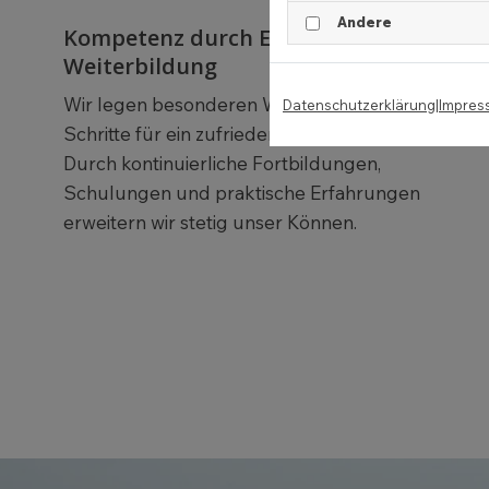
Andere
Kompetenz durch Erfahrung und
Weiterbildung
Wir legen besonderen Wert auf alle wichtigen
Datenschutzerklärung
|
Impres
Schritte für ein zufriedenstellendes Ergebnis.
Durch kontinuierliche Fortbildungen,
Schulungen und praktische Erfahrungen
erweitern wir stetig unser Können.